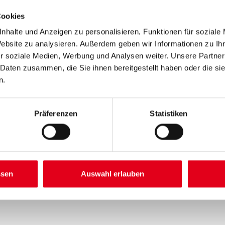
Cookies
nhalte und Anzeigen zu personalisieren, Funktionen für soziale
Website zu analysieren. Außerdem geben wir Informationen zu I
Umrechnungsfaktoren
r soziale Medien, Werbung und Analysen weiter. Unsere Partner
 Daten zusammen, die Sie ihnen bereitgestellt haben oder die s
n.
Präferenzen
Statistiken
SATZINFOS
GEFAHRENHINWEISE
DAT
ssen
Auswahl erlauben
, Objekt- und Raumtemperatur von mindestens 10°C ist erforderlich.