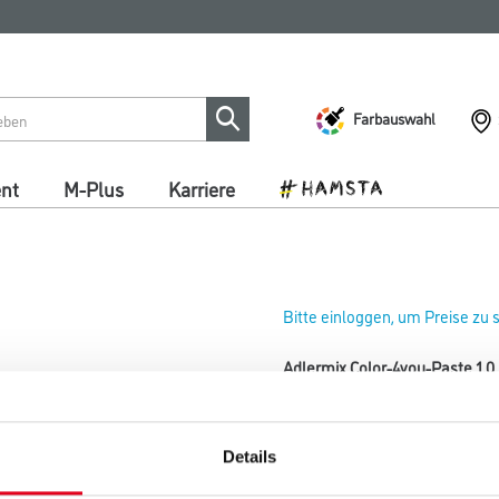
Farbauswahl
ent
M-Plus
Karriere
Bitte einloggen, um Preise zu
Adlermix Color-4you-Paste 1,0
Art-Nr.:
1040-001767
Für das Color4You ADLER Farb
Details
Farbtonbezeichnung