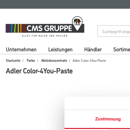
Zum
Zum
Inhalt
Navigationsmenü
springen
springen
Unternehmen
Leistungen
Händler
Sortim
Startseite
Farbe
Abtönkonzentrate
Adler Color-4You-Paste
Adler Color-4You-Paste
Zustimmung