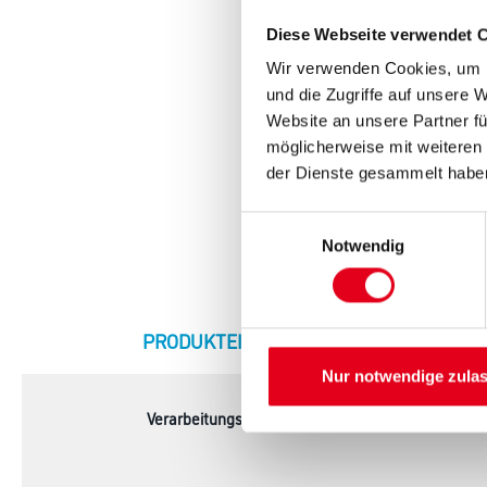
Diese Webseite verwendet 
Wir verwenden Cookies, um I
und die Zugriffe auf unsere 
Website an unsere Partner fü
möglicherweise mit weiteren
der Dienste gesammelt habe
Einwilligungsauswahl
Notwendig
CURRENT
PRODUKTEIGENSCHAFTEN
ZU
TAB:
Nur notwendige zula
Verarbeitungstemp./Luftfeuchte
Eine Produkt-