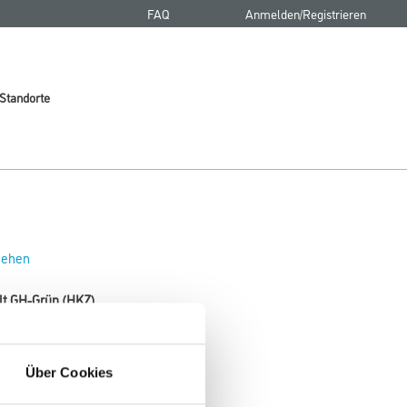
FAQ
Anmelden/Registrieren
Standorte
 sehen
 lt GH-Grün (HKZ)
mischsystem 2011.
Über Cookies
Gebinde