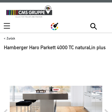
Zum
Zum
Inhalt
Navigationsmenü
springen
springen
Zurück
Hamberger Haro Parkett 4000 TC naturaLin plus